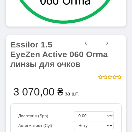
Essilor 1.5
EyeZen Active 060 Orma
линзы для очков
Сферичні лінзи для роботи за комп’ютером
1.5 EyeZen Active 060. Покриття Crizal Prevencia: фільтр
3 070,00 ₴
синього світла, підтримка акомодації та захист від UV.
за шт.
Діаметр 70.
Диоптрия (Sph):
Астигматика (Cyl):