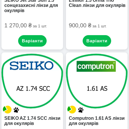
SEIKO Jet Star Sun 1.5
Essilor 1.5 Orma Trio
сонцезахисні лінзи для
Clean лінзи для окулярів
окулярів
1 270,00 ₴
900,00 ₴
за 1 шт.
за 1 шт.
Варіанти
Варіанти
SEIKO AZ 1.74 SCC лінзи
Computron 1.61 AS лінзи
для окулярів
для окулярів