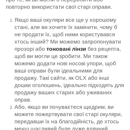
повторно використати свої старі оправи.
Якщо ваші окуляри все ще у хорошому
стані, але ви хочете їх замінити, чому б
не продати їх, щоб ними користувався
хтось інший? Ми можемо запропонувати
прозорі або
тоновані лінзи
без рецепта,
щоб ви могли це зробити. Ми також
можемо додати нові носові упори, щоб
ваші оправи були ідеальними для
продажу. Такі сайти, як OLX або інші
дошки оголошень, ідеально підходять для
продажу ваших старих або уживаних
оправ.
Або, якщо ви почуваєтеся щедрим, ви
можете пожертвувати свої старі окуляри,
передавши їх на благодійність, де хтось
менш щасливий буде дуже вдячний.