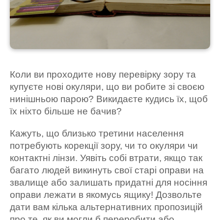
Коли ви проходите нову перевірку зору та
купуєте нові окуляри, що ви робите зі своєю
нинішньою парою? Викидаєте кудись їх, щоб
їх ніхто більше не бачив?
Кажуть, що близько третини населення
потребують корекції зору, чи то окуляри чи
контактні лінзи. Уявіть собі втрати, якщо так
багато людей викинуть свої старі оправи на
звалище або залишать придатні для носіння
оправи лежати в якомусь ящику! Дозвольте
дати вам кілька альтернативних пропозицій
про те, як ви могли б переробити або