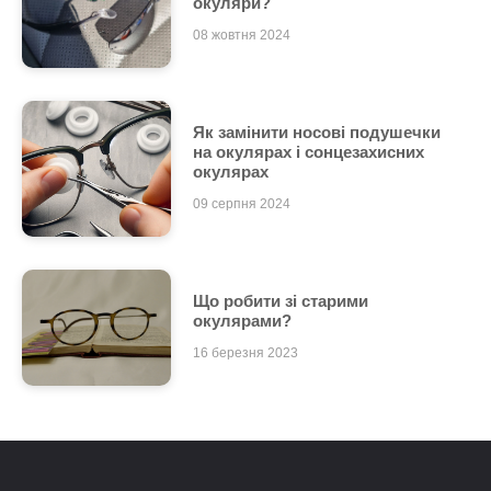
окуляри?
08 жовтня 2024
Як замінити носові подушечки
на окулярах і сонцезахисних
окулярах
09 серпня 2024
Що робити зі старими
окулярами?
16 березня 2023