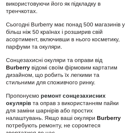
використовуючи його як підкладку в
тренчкотах.
Сьогодні Burberry має понад 500 магазинів у
більш ніж 50 країнах і розширив свій
асортимент, включивши в нього косметику,
парфуми та окуляри.
Сонцезахисні окуляри та оправи від
Burberry
відомі своїм фірмовим картатим
дизайном, що робить їх легкими та
стильними для споживчого ринку.
Пропонуємо
ремонт сонцезахисних
окулярів
та оправ з використанням пайки
для заміни шарнірів або простих
налаштувань. Якщо ваші окуляри
Burberry
потребують ремонту, не соромтеся
звертатися до нас.